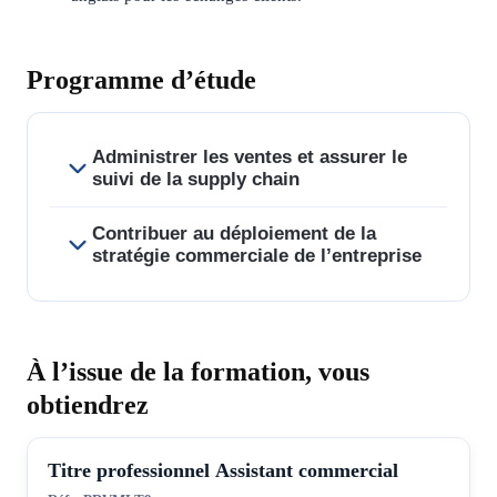
Programme d’étude
Administrer les ventes et assurer le
suivi de la supply chain
Contribuer au déploiement de la
Gérer l’administration des ventes.
stratégie commerciale de l’entreprise
Suivre les opérations de la supply chain.
Suivre la relation clientèle en français et en
Concevoir et publier des supports de
anglais.
communication commerciale.
À l’issue de la formation, vous
Prévenir et gérer les impayés.
Concevoir et actualiser les tableaux de bord
obtiendrez
commerciaux.
Organiser une action commerciale.
Titre professionnel Assistant commercial
Assurer l’accueil d’une manifestation