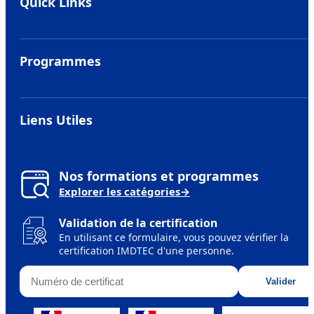
Quick Links
Hub étudiant
Alumni
Programmes
BTS
MBA Européen
Liens Utiles
Titre professionnel
Metiers
Bachelor Européén
Financer ses etudes
Nos formations et programmes
Mastère Européen
Explorer les catégories
→
IMDTEC MVP
Handicap
Validation de la certification
Sessions de formation
En utilisant ce formulaire, vous pouvez vérifier la
certification IMDTEC d'une personne.
Formateurs
Numéro de certificat
Accréditations et Affiliations
Valider