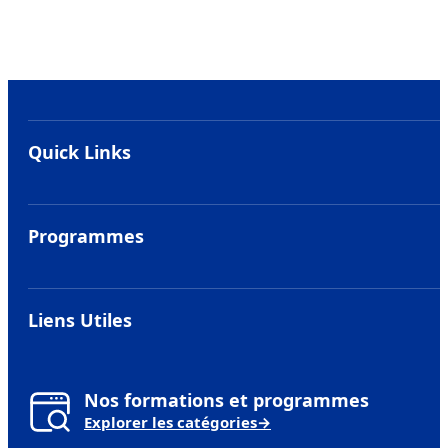
Quick Links
Hub étudiant
Alumni
Programmes
BTS
MBA Européen
Liens Utiles
Titre professionnel
Metiers
Bachelor Européen
Financer ses etudes
Nos formations et programmes
Mastère Européen
Explorer les catégories
→
IMDTEC MVP