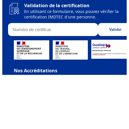
Handicap
Validation de la certification
Sessions de formation
En utilisant ce formulaire, vous pouvez vérifier la
certification IMDTEC d'une personne.
Formateurs
Numéro de certificat
Accréditations et Affiliations
Valider
Nos Accréditations
Apprenez sans limites