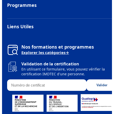
Alumni
Programmes
BTS
MBA Européen
Liens Utiles
Titre professionnel
Metiers
Bachelor Européén
Financer ses etudes
Nos formations et programmes
Mastère Européen
Explorer les catégories
→
IMDTEC MVP
Handicap
Validation de la certification
Sessions de formation
En utilisant ce formulaire, vous pouvez vérifier la
certification IMDTEC d'une personne.
Formateurs
Numéro de certificat
Accréditations et Affiliations
Valider